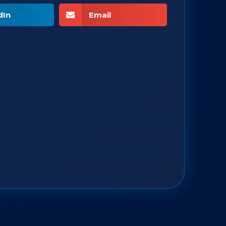
dIn
Email