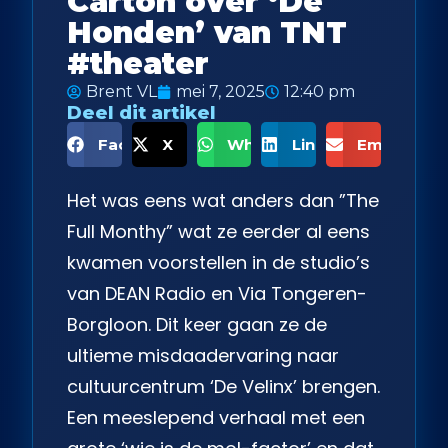
Carton over ‘De
Honden’ van TNT
#theater
Brent VL
mei 7, 2025
12:40 pm
Deel dit artikel
Facebook
X
WhatsApp
LinkedIn
Email
Het was eens wat anders dan ”The
Full Monthy” wat ze eerder al eens
kwamen voorstellen in de studio’s
van DEAN Radio en Via Tongeren-
Borgloon. Dit keer gaan ze de
ultieme misdaadervaring naar
cultuurcentrum ‘De Velinx’ brengen.
Een meeslepend verhaal met een