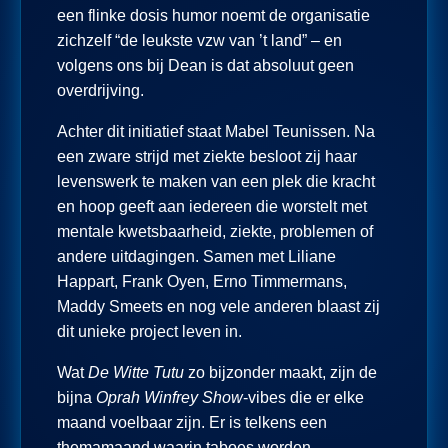
een flinke dosis humor noemt de organisatie
zichzelf “de leukste vzw van ’t land” – en
volgens ons bij Dean is dat absoluut geen
overdrijving.
Achter dit initiatief staat Mabel Teunissen. Na
een zware strijd met ziekte besloot zij haar
levenswerk te maken van een plek die kracht
en hoop geeft aan iedereen die worstelt met
mentale kwetsbaarheid, ziekte, problemen of
andere uitdagingen. Samen met Liliane
Happart, Frank Oyen, Erno Timmermans,
Maddy Smeets en nog vele anderen blaast zij
dit unieke project leven in.
Wat
De Witte Tutu
zo bijzonder maakt, zijn de
bijna
Oprah Winfrey Show
-vibes die er elke
maand voelbaar zijn. Er is telkens een
themamaand waarin taboes worden