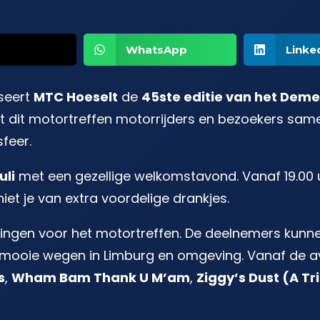
WhatsApp
Linke
seert
MTC Hoeselt
de
45ste editie van het Deme
ngt dit motortreffen motorrijders en bezoekers sam
feer.
uli
met een gezellige welkomstavond. Vanaf 19.00 
iet je van extra voordelige drankjes.
vingen voor het motortreffen. De deelnemers kunn
s mooie wegen in Limburg en omgeving. Vanaf de
s
,
Wham Bam Thank U M’am
,
Ziggy’s Dust (A Tr