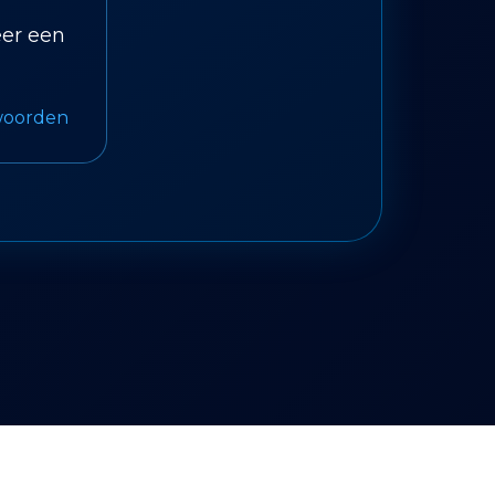
eer een
woorden