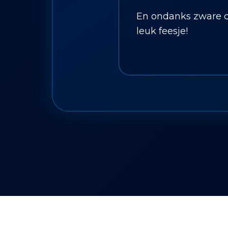
En ondanks zware c
leuk feesje!
© 2026 Dean Radio — Altijd de eerste!