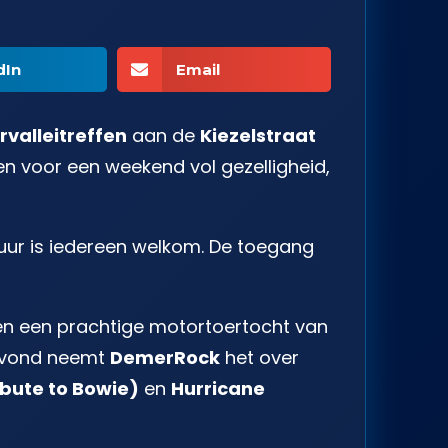
dIn
Email
rvalleitreffen
aan de
Kiezelstraat
en voor een weekend vol gezelligheid,
uur is iedereen welkom. De toegang
en een prachtige motortoertocht van
 avond neemt
DemerRock
het over
ibute to Bowie)
en
Hurricane