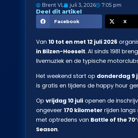
Brent VL
juli 3, 2026
7:05 pm
Deel dit artikel
Facebook
X
Van
10 tot en met 12 juli 2026
organi
in Bilzen-Hoeselt
. Al sinds 1981 bre
livemuziek en de typische motorclubs
Het weekend start op
donderdag 9 j
is gratis en tijdens de happy hour gen
Op
vrijdag 10 juli
openen de inschrij
ongeveer
170 kilometer
rijden lang
met optredens van
Battle of the 70’
Season
.