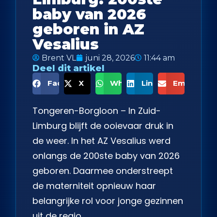
baby van 2026
geboren in AZ
Vesalius
Brent VL
juni 28, 2026
11:44 am
Deel dit artikel
Facebook
X
WhatsApp
LinkedIn
Email
Tongeren-Borgloon – In Zuid-
Limburg blijft de ooievaar druk in
de weer. In het AZ Vesalius werd
onlangs de 200ste baby van 2026
geboren. Daarmee onderstreept
de materniteit opnieuw haar
belangrijke rol voor jonge gezinnen
uit de regio.