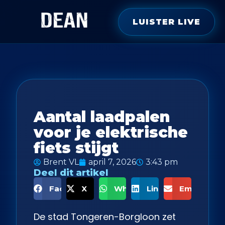
LUISTER LIVE
Aantal laadpalen
voor je elektrische
fiets stijgt
Brent VL
april 7, 2026
3:43 pm
Deel dit artikel
Facebook
X
WhatsApp
LinkedIn
Email
De stad Tongeren-Borgloon zet