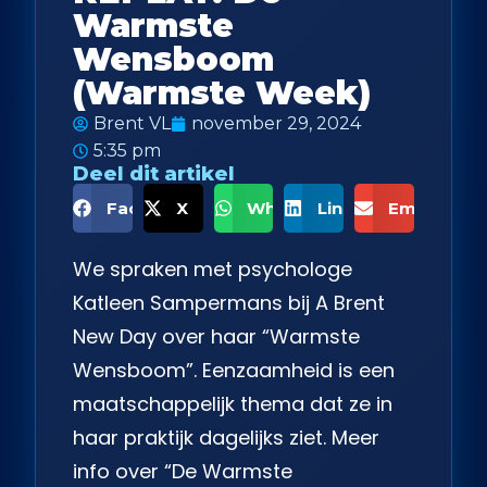
Warmste
Wensboom
(Warmste Week)
Brent VL
november 29, 2024
5:35 pm
Deel dit artikel
Facebook
X
WhatsApp
LinkedIn
Email
We spraken met psychologe
Katleen Sampermans bij A Brent
New Day over haar “Warmste
Wensboom”. Eenzaamheid is een
maatschappelijk thema dat ze in
haar praktijk dagelijks ziet. Meer
info over “De Warmste