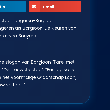
dIn
Email
siestad Tongeren-Borgloon
ngeren als Borgloon. De kleuren van
oto: Noa Sneyers
 de slogan van Borgloon “Parel met
 “De nieuwste stad”. “Een logische
van het voormalige Graafschap Loon,
uw verhaal.”