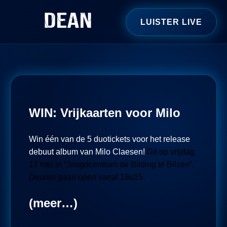
LUISTER LIVE
WIN: Vrijkaarten voor Milo
Win één van de 5 duotickets voor het release
debuut album van Milo Claesen!
Dit op vrijdag
17 mei in “Jeugdcentrum de Bilding te Bilzen”.
Deuren gaan open vanaf 19u15.
(meer…)